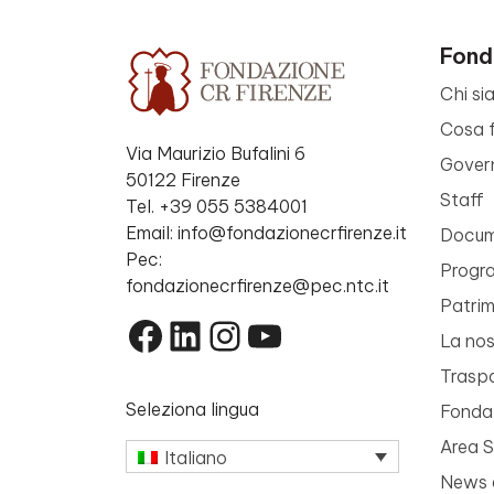
Fond
Chi si
Cosa 
Via Maurizio Bufalini 6
Gover
50122 Firenze
Staff
Tel. +39 055 5384001
Email: info@fondazionecrfirenze.it
Docume
Pec:
Progr
fondazionecrfirenze@pec.ntc.it
Patri
Facebook
LinkedIn
Instagram
YouTube
La nos
Trasp
Seleziona lingua
Fondaz
Area 
Italiano
News 