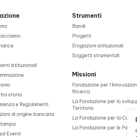
azione
Strumenti
amo
Bandi
facciamo
Progetti
nance
Erogazioni istituzionali
Soggetti strumentali
nti istituzionali
Missioni
ammazione
monio
Fondazione per l’Innovazion
Ricerca
tra storia
La Fondazione per lo svilup
arenza e Regolamenti
Territorio
ioni di origine bancaria
La Fondazione per la Cultur
Stampa
La Fondazione per le Perso
ed Eventi