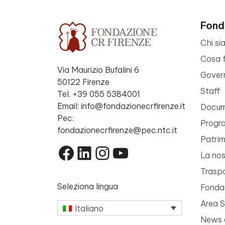
Fond
Chi si
Cosa 
Via Maurizio Bufalini 6
Gover
50122 Firenze
Staff
Tel. +39 055 5384001
Email: info@fondazionecrfirenze.it
Docume
Pec:
Progr
fondazionecrfirenze@pec.ntc.it
Patri
Facebook
LinkedIn
Instagram
YouTube
La nos
Trasp
Seleziona lingua
Fondaz
Area 
Italiano
News 