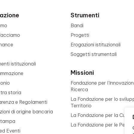
azione
Strumenti
amo
Bandi
facciamo
Progetti
nance
Erogazioni istituzionali
Soggetti strumentali
nti istituzionali
Missioni
ammazione
monio
Fondazione per l’Innovazion
Ricerca
tra storia
La Fondazione per lo svilup
arenza e Regolamenti
Territorio
ioni di origine bancaria
La Fondazione per la Cultur
Stampa
La Fondazione per le Perso
ed Eventi