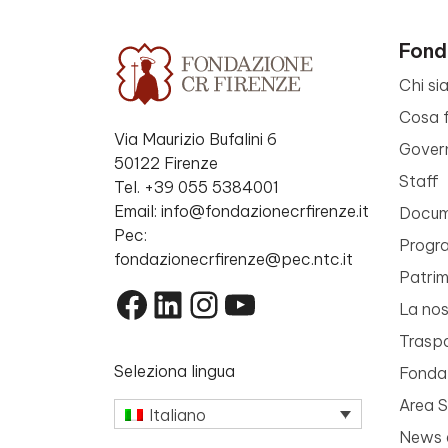
Fond
Chi si
Cosa 
Via Maurizio Bufalini 6
Gover
50122 Firenze
Staff
Tel. +39 055 5384001
Email: info@fondazionecrfirenze.it
Docume
Pec:
Progr
fondazionecrfirenze@pec.ntc.it
Patri
Facebook
LinkedIn
Instagram
YouTube
La nos
Trasp
Seleziona lingua
Fondaz
Area 
Italiano
News 