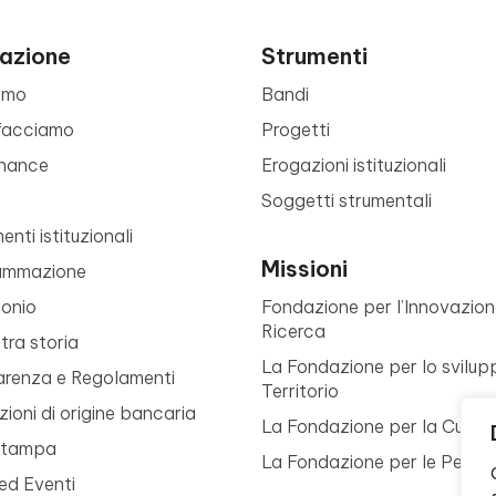
azione
Strumenti
amo
Bandi
facciamo
Progetti
nance
Erogazioni istituzionali
Soggetti strumentali
nti istituzionali
Missioni
ammazione
monio
Fondazione per l’Innovazion
Ricerca
tra storia
La Fondazione per lo svilup
arenza e Regolamenti
Territorio
ioni di origine bancaria
La Fondazione per la Cultur
Stampa
La Fondazione per le Perso
ed Eventi