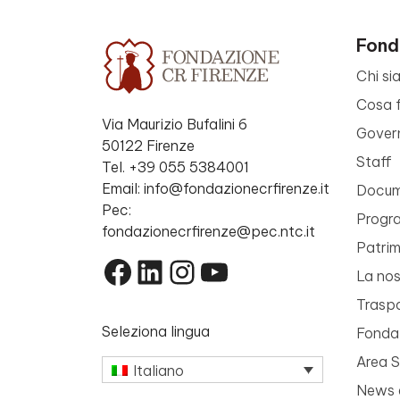
Fond
Chi si
Cosa 
Via Maurizio Bufalini 6
Gover
50122 Firenze
Staff
Tel. +39 055 5384001
Email: info@fondazionecrfirenze.it
Docume
Pec:
Progr
fondazionecrfirenze@pec.ntc.it
Patri
Facebook
LinkedIn
Instagram
YouTube
La nos
Trasp
Seleziona lingua
Fondaz
Area 
Italiano
News 