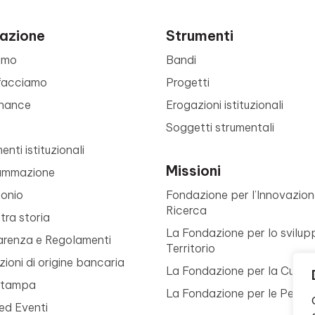
azione
Strumenti
amo
Bandi
facciamo
Progetti
nance
Erogazioni istituzionali
Soggetti strumentali
nti istituzionali
Missioni
ammazione
monio
Fondazione per l’Innovazion
Ricerca
tra storia
La Fondazione per lo svilup
arenza e Regolamenti
Territorio
ioni di origine bancaria
La Fondazione per la Cultur
Stampa
La Fondazione per le Perso
ed Eventi