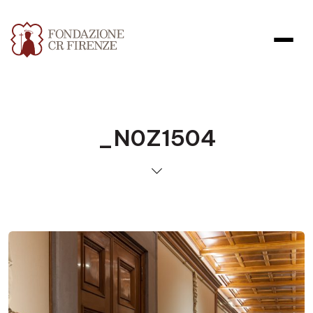
_N0Z1504