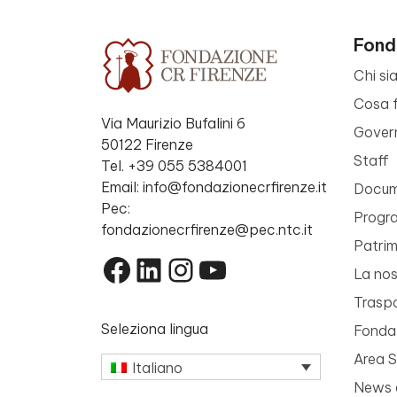
Fond
Chi si
Cosa 
Via Maurizio Bufalini 6
Gover
50122 Firenze
Staff
Tel. +39 055 5384001
Email: info@fondazionecrfirenze.it
Docume
Pec:
Progr
fondazionecrfirenze@pec.ntc.it
Patri
Facebook
LinkedIn
Instagram
YouTube
La nos
Trasp
Seleziona lingua
Fondaz
Area 
Italiano
News 