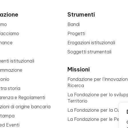
azione
Strumenti
amo
Bandi
facciamo
Progetti
nance
Erogazioni istituzionali
Soggetti strumentali
nti istituzionali
Missioni
ammazione
monio
Fondazione per l’Innovazion
Ricerca
tra storia
La Fondazione per lo svilup
arenza e Regolamenti
Territorio
ioni di origine bancaria
La Fondazione per la Cultur
Stampa
La Fondazione per le Perso
ed Eventi