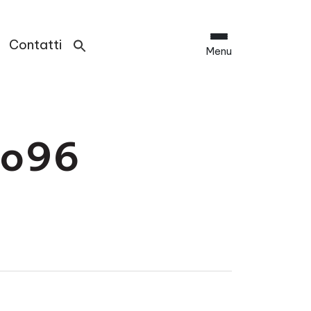
Contatti
Menu
io96