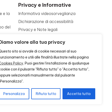
Privacy e Informative
e e la
Informativa videosorveglianza
Dichiarazione di accessibilità
po del
Privacy e Note legali
Termini di utilizzo
a
Diamo valore alla tua privacy
Cookie policy
ne
Questo sito si avvale di cookie necessari al suo
Contattaci
funzionamento e utili alle finalità illustrate nella pagina
Cookies Policy
. Puoi gestire l'installazione di qualunque
cookie con il pulsante "Rifiuta tutto" o "Accetta tutto",
oppure selezionarli manualmente dal pulsante
"Personalizza".
Personalizza
Rifiuta tutto
Accetta tutto
S