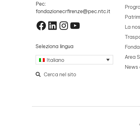
Pec:
Progr
fondazionecrfirenze@pec.ntc.it
Patri
Facebook
LinkedIn
Instagram
YouTube
La nos
Trasp
Seleziona lingua
Fondaz
Area 
Italiano
News 
Cerca nel sito