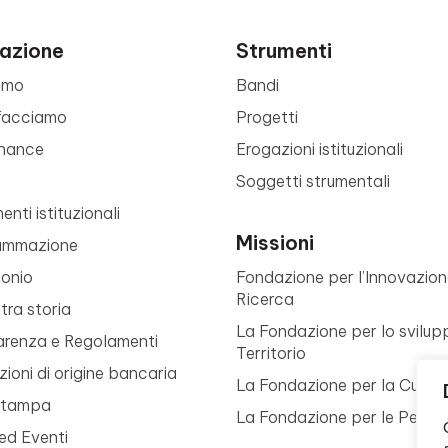
azione
Strumenti
amo
Bandi
facciamo
Progetti
nance
Erogazioni istituzionali
Soggetti strumentali
nti istituzionali
Missioni
ammazione
monio
Fondazione per l’Innovazion
Ricerca
tra storia
La Fondazione per lo svilup
arenza e Regolamenti
Territorio
ioni di origine bancaria
La Fondazione per la Cultur
Stampa
La Fondazione per le Perso
ed Eventi