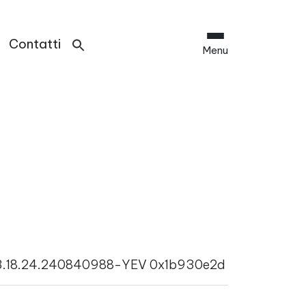
Contatti
Menu
 3.18.24.240840988-YEV 0x1b930e2d