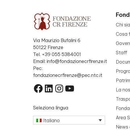
Fond
Chi si
Cosa 
Via Maurizio Bufalini 6
Gover
50122 Firenze
Staff
Tel. +39 055 5384001
Email: info@fondazionecrfirenze.it
Docume
Pec:
Progr
fondazionecrfirenze@pec.ntc.it
Patri
Facebook
LinkedIn
Instagram
YouTube
La nos
Trasp
Seleziona lingua
Fondaz
Area 
Italiano
News 