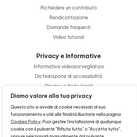
Richiedere un contributo
Rendicontazione
Domande frequenti
Video tutorial
Privacy e Informative
Informativa videosorveglianza
Dichiarazione di accessibilità
Privacy e Note legali
Diamo valore alla tua privacy
Termini di utilizzo
Cookie policy
Questo sito si avvale di cookie necessari al suo
funzionamento e utili alle finalità illustrate nella pagina
Contattaci
Cookies Policy
. Puoi gestire l'installazione di qualunque
cookie con il pulsante "Rifiuta tutto" o "Accetta tutto",
oppure selezionarli manualmente dal pulsante