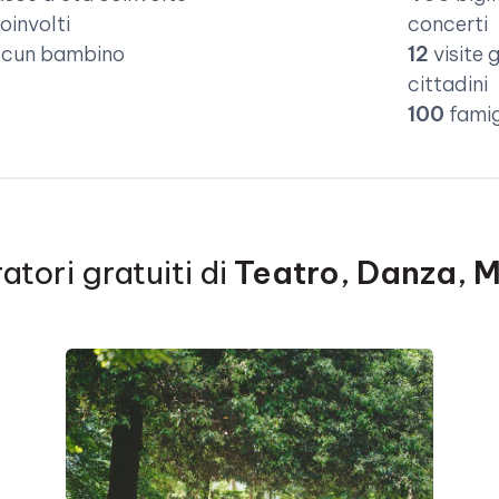
oinvolti
concerti
iascun bambino
12
visite 
cittadini
100
famig
atori gratuiti di
Teatro
,
Danza
,
M