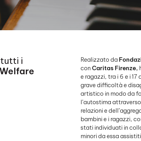
utti i
Realizzato da
Fondazi
con
Caritas Firenze,
h
Welfare
e ragazzi, tra i 6 e i 1
grave difficoltà e disag
artistico in modo da fa
l’autostima attraverso 
relazioni e dell’aggreg
bambini e i ragazzi, coi
stati individuati in co
minori da essa assistit