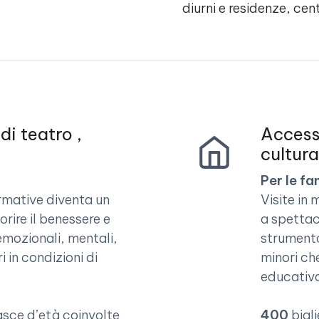
diurni e residenze, cent
di teatro ,
Accesso
cultura
Per le fa
ormative diventa un
Visite in 
orire il benessere e
a spettac
 emozionali, mentali,
strumento
i in condizioni di
minori ch
educativ
asce d’età coinvolte
400
bigl