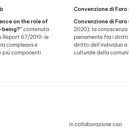
tà
Convenzione di Faro 
ence on the role of
Convenzione di Faro
l-being?”
contenuta
2020): la conoscenza e 
s Report 67/2019: le
pienamente fra i diritt
tura complessa e
diritto dell’individuo 
e più componenti
culturale della comunit
In collaborazione con