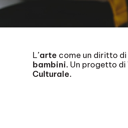
Contenuto
L’
arte
come un diritto di t
bambini
. Un progetto di
Culturale
.