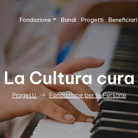
Fondazione
Bandi
Progetti
Beneficiari
La Cultura cura
Progetti
Fondazione per le Persone