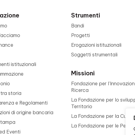
azione
Strumenti
amo
Bandi
facciamo
Progetti
nance
Erogazioni istituzionali
Soggetti strumentali
nti istituzionali
Missioni
ammazione
monio
Fondazione per l’Innovazion
Ricerca
tra storia
La Fondazione per lo svilup
arenza e Regolamenti
Territorio
ioni di origine bancaria
La Fondazione per la Cultur
Stampa
La Fondazione per le Perso
ed Eventi