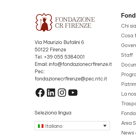
Fond
Chi si
Cosa 
Via Maurizio Bufalini 6
Gover
50122 Firenze
Staff
Tel. +39 055 5384001
Email: info@fondazionecrfirenze.it
Docume
Pec:
Progr
fondazionecrfirenze@pec.ntc.it
Patri
Facebook
LinkedIn
Instagram
YouTube
La nos
Trasp
Seleziona lingua
Fondaz
Area 
Italiano
News 