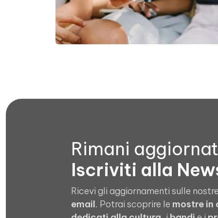
Rimani aggiorna
Iscriviti alla New
Ricevi gli aggiornamenti sulle nostre
email
. Potrai scoprire le
mostre in
dedicati alla cultura
, i
bandi
e i
pr