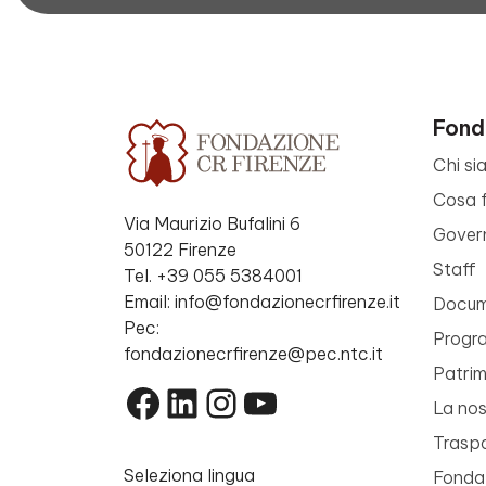
Fond
Chi si
Cosa 
Via Maurizio Bufalini 6
Gover
50122 Firenze
Staff
Tel. +39 055 5384001
Email: info@fondazionecrfirenze.it
Docume
Pec:
Progr
fondazionecrfirenze@pec.ntc.it
Patri
Facebook
LinkedIn
Instagram
YouTube
La nos
Trasp
Seleziona lingua
Fondaz