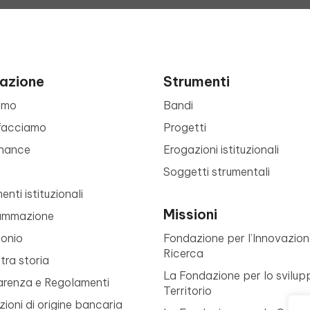
azione
Strumenti
amo
Bandi
facciamo
Progetti
nance
Erogazioni istituzionali
Soggetti strumentali
nti istituzionali
Missioni
ammazione
monio
Fondazione per l’Innovazion
Ricerca
tra storia
La Fondazione per lo svilup
arenza e Regolamenti
Territorio
ioni di origine bancaria