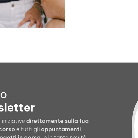
to
sletter
 iniziative
direttamente sulla tua
 corso
e tutti gli
appuntamenti
ogetti in corso
, e le tante novità