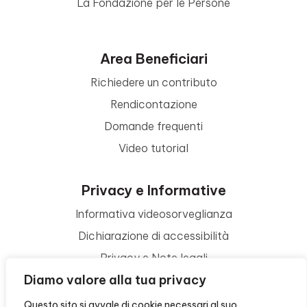
La Fondazione per le Persone
Area Beneficiari
Richiedere un contributo
Rendicontazione
Domande frequenti
Video tutorial
Privacy e Informative
Informativa videosorveglianza
Dichiarazione di accessibilità
Privacy e Note legali
Diamo valore alla tua privacy
Termini di utilizzo
Cookie policy
Questo sito si avvale di cookie necessari al suo