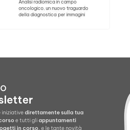
Analisi radiomica in campo
oncologico, un nuovo traguardo
della diagnostica per immagini
to
sletter
 iniziative
direttamente sulla tua
 corso
e tutti gli
appuntamenti
ogetti in corso
, e le tante novità