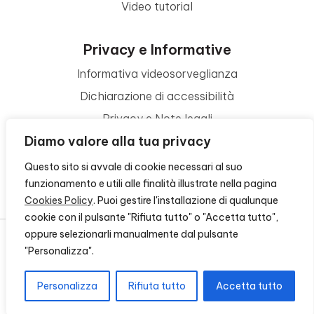
Video tutorial
Privacy e Informative
Informativa videosorveglianza
Dichiarazione di accessibilità
Privacy e Note legali
Diamo valore alla tua privacy
Termini di utilizzo
Cookie policy
Questo sito si avvale di cookie necessari al suo
funzionamento e utili alle finalità illustrate nella pagina
Contattaci
Cookies Policy
. Puoi gestire l'installazione di qualunque
cookie con il pulsante "Rifiuta tutto" o "Accetta tutto",
oppure selezionarli manualmente dal pulsante
"Personalizza".
© 2026 - FONDAZIONE CR FIRENZE - CF 00524310489 -
CREDITS
Personalizza
Rifiuta tutto
Accetta tutto