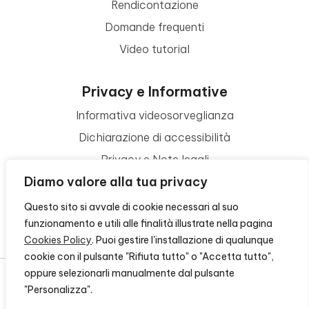
Rendicontazione
Domande frequenti
Video tutorial
Privacy e Informative
Informativa videosorveglianza
Dichiarazione di accessibilità
Privacy e Note legali
Diamo valore alla tua privacy
Termini di utilizzo
Cookie policy
Questo sito si avvale di cookie necessari al suo
funzionamento e utili alle finalità illustrate nella pagina
Contattaci
Cookies Policy
. Puoi gestire l'installazione di qualunque
cookie con il pulsante "Rifiuta tutto" o "Accetta tutto",
oppure selezionarli manualmente dal pulsante
"Personalizza".
© 2026 - FONDAZIONE CR FIRENZE - CF 00524310489 -