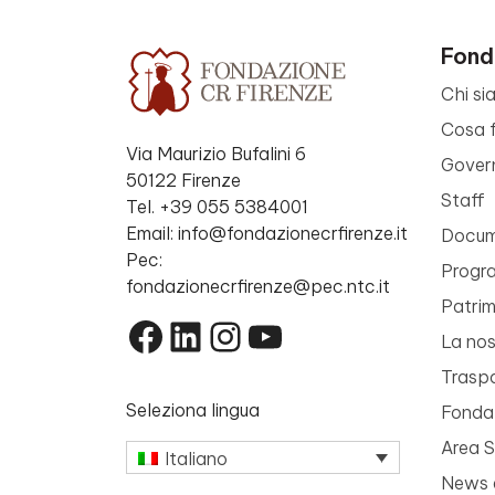
Fond
Chi si
Cosa 
Via Maurizio Bufalini 6
Gover
50122 Firenze
Staff
Tel. +39 055 5384001
Email: info@fondazionecrfirenze.it
Docume
Pec:
Progr
fondazionecrfirenze@pec.ntc.it
Patri
Facebook
LinkedIn
Instagram
YouTube
La nos
Trasp
Seleziona lingua
Fondaz
Area 
Italiano
News 