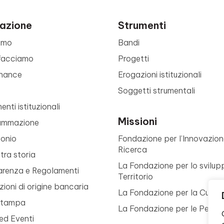
azione
Strumenti
amo
Bandi
facciamo
Progetti
nance
Erogazioni istituzionali
Soggetti strumentali
nti istituzionali
Missioni
ammazione
monio
Fondazione per l’Innovazion
Ricerca
tra storia
La Fondazione per lo svilup
arenza e Regolamenti
Territorio
ioni di origine bancaria
La Fondazione per la Cultur
Stampa
La Fondazione per le Perso
ed Eventi