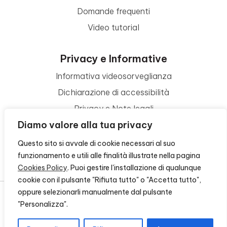
Domande frequenti
Video tutorial
Privacy e Informative
Informativa videosorveglianza
Dichiarazione di accessibilità
Privacy e Note legali
Diamo valore alla tua privacy
Termini di utilizzo
Cookie policy
Questo sito si avvale di cookie necessari al suo
funzionamento e utili alle finalità illustrate nella pagina
Contattaci
Cookies Policy
. Puoi gestire l'installazione di qualunque
cookie con il pulsante "Rifiuta tutto" o "Accetta tutto",
oppure selezionarli manualmente dal pulsante
"Personalizza".
© 2026 - FONDAZIONE CR FIRENZE - CF 00524310489 -
CREDITS