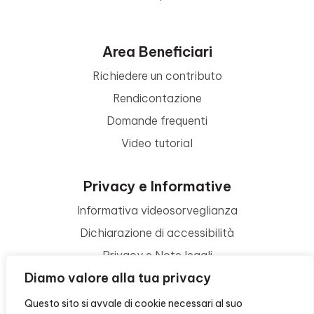
Area Beneficiari
Richiedere un contributo
Rendicontazione
Domande frequenti
Video tutorial
Privacy e Informative
Informativa videosorveglianza
Dichiarazione di accessibilità
Privacy e Note legali
Diamo valore alla tua privacy
Termini di utilizzo
Cookie policy
Questo sito si avvale di cookie necessari al suo