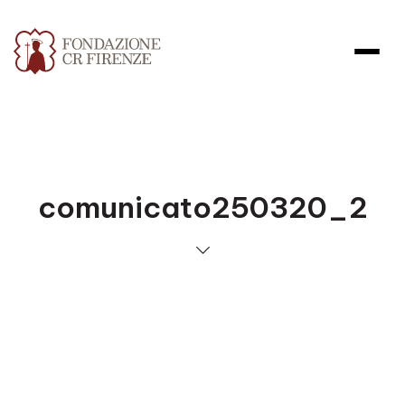
comunicato250320_2
Apri file allegato