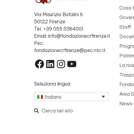
Cosa 
Via Maurizio Bufalini 6
Gover
50122 Firenze
Staff
Tel. +39 055 5384001
Email: info@fondazionecrfirenze.it
Docume
Pec:
Progr
fondazionecrfirenze@pec.ntc.it
Patri
Facebook
LinkedIn
Instagram
YouTube
La nos
Trasp
Seleziona lingua
Fondaz
Area 
Italiano
News 
Cerca nel sito