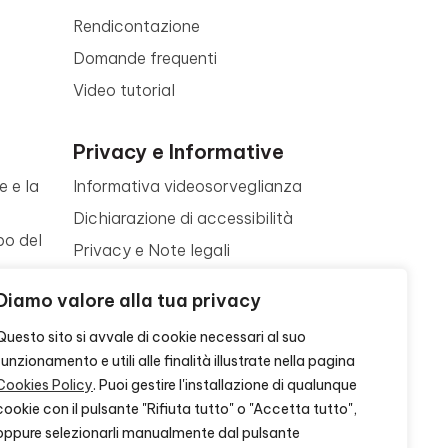
Rendicontazione
Domande frequenti
Video tutorial
Privacy e Informative
e e la
Informativa videosorveglianza
Dichiarazione di accessibilità
po del
Privacy e Note legali
Termini di utilizzo
a
Diamo valore alla tua privacy
Cookie policy
ne
Questo sito si avvale di cookie necessari al suo
Contattaci
funzionamento e utili alle finalità illustrate nella pagina
Cookies Policy
. Puoi gestire l'installazione di qualunque
cookie con il pulsante "Rifiuta tutto" o "Accetta tutto",
oppure selezionarli manualmente dal pulsante