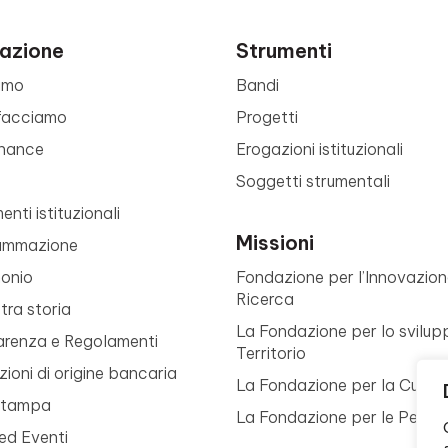
azione
Strumenti
amo
Bandi
facciamo
Progetti
nance
Erogazioni istituzionali
Soggetti strumentali
nti istituzionali
Missioni
ammazione
monio
Fondazione per l’Innovazion
Ricerca
tra storia
La Fondazione per lo svilup
arenza e Regolamenti
Territorio
ioni di origine bancaria
La Fondazione per la Cultur
Stampa
La Fondazione per le Perso
ed Eventi