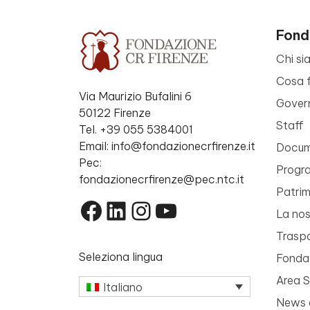
Fond
Chi si
Cosa 
Via Maurizio Bufalini 6
Gover
50122 Firenze
Staff
Tel. +39 055 5384001
Email: info@fondazionecrfirenze.it
Docume
Pec:
Progr
fondazionecrfirenze@pec.ntc.it
Patri
Facebook
LinkedIn
Instagram
YouTube
La nos
Trasp
Seleziona lingua
Fondaz
Area 
Italiano
News 