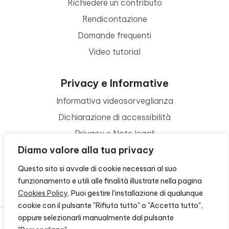
Richiedere un contributo
Rendicontazione
Domande frequenti
Video tutorial
Privacy e Informative
Informativa videosorveglianza
Dichiarazione di accessibilità
Privacy e Note legali
Diamo valore alla tua privacy
Termini di utilizzo
Cookie policy
Questo sito si avvale di cookie necessari al suo
funzionamento e utili alle finalità illustrate nella pagina
Contattaci
Cookies Policy
. Puoi gestire l'installazione di qualunque
cookie con il pulsante "Rifiuta tutto" o "Accetta tutto",
oppure selezionarli manualmente dal pulsante