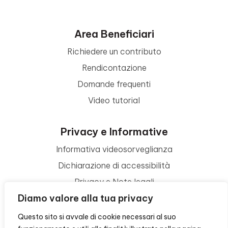
Area Beneficiari
Richiedere un contributo
Rendicontazione
Domande frequenti
Video tutorial
Privacy e Informative
Informativa videosorveglianza
Dichiarazione di accessibilità
Privacy e Note legali
Diamo valore alla tua privacy
Termini di utilizzo
Cookie policy
Questo sito si avvale di cookie necessari al suo