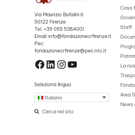
Cosa 
Via Maurizio Bufalini 6
Gover
50122 Firenze
Staff
Tel. +39 055 5384001
Email: info@fondazionecrfirenze.it
Docume
Pec:
Progr
fondazionecrfirenze@pec.ntc.it
Patri
Facebook
LinkedIn
Instagram
YouTube
La nos
Trasp
Seleziona lingua
Fondaz
Area 
Italiano
News 
Cerca nel sito