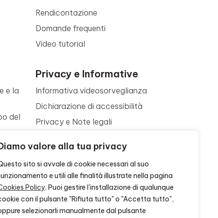
Rendicontazione
Domande frequenti
Video tutorial
Privacy e Informative
e e la
Informativa videosorveglianza
Dichiarazione di accessibilità
po del
Privacy e Note legali
Termini di utilizzo
a
Diamo valore alla tua privacy
Cookie policy
ne
Questo sito si avvale di cookie necessari al suo
Contattaci
funzionamento e utili alle finalità illustrate nella pagina
Cookies Policy
. Puoi gestire l'installazione di qualunque
cookie con il pulsante "Rifiuta tutto" o "Accetta tutto",
oppure selezionarli manualmente dal pulsante