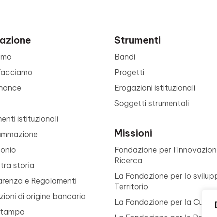
azione
Strumenti
amo
Bandi
facciamo
Progetti
nance
Erogazioni istituzionali
Soggetti strumentali
nti istituzionali
Missioni
ammazione
monio
Fondazione per l’Innovazion
Ricerca
tra storia
La Fondazione per lo svilup
arenza e Regolamenti
Territorio
ioni di origine bancaria
La Fondazione per la Cultur
Stampa