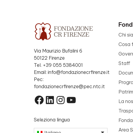
Fond
Chi si
Cosa 
Via Maurizio Bufalini 6
Gover
50122 Firenze
Staff
Tel. +39 055 5384001
Email: info@fondazionecrfirenze.it
Docume
Pec:
Progr
fondazionecrfirenze@pec.ntc.it
Patri
Facebook
LinkedIn
Instagram
YouTube
La nos
Trasp
Seleziona lingua
Fondaz
Area 
Italiano