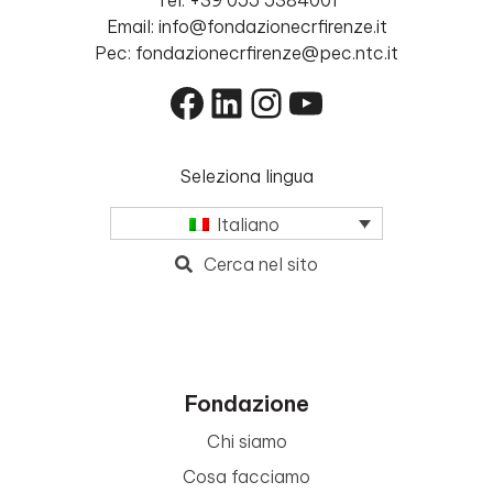
Tel. +39 055 5384001
Email: info@fondazionecrfirenze.it
Pec: fondazionecrfirenze@pec.ntc.it
Facebook
LinkedIn
Instagram
YouTube
Seleziona lingua
Italiano
Cerca nel sito
Fondazione
Chi siamo
Cosa facciamo