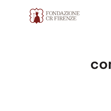
co
Apri file allegato