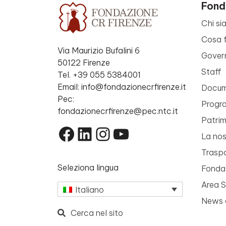
Fond
Chi si
Cosa 
Via Maurizio Bufalini 6
Gover
50122 Firenze
Staff
Tel. +39 055 5384001
Email: info@fondazionecrfirenze.it
Docume
Pec:
Progr
fondazionecrfirenze@pec.ntc.it
Patri
Facebook
LinkedIn
Instagram
YouTube
La nos
Trasp
Seleziona lingua
Fondaz
Area 
Italiano
News 
Cerca nel sito