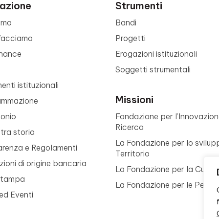
azione
Strumenti
amo
Bandi
facciamo
Progetti
nance
Erogazioni istituzionali
Soggetti strumentali
nti istituzionali
Missioni
ammazione
monio
Fondazione per l’Innovazion
Ricerca
tra storia
La Fondazione per lo svilup
arenza e Regolamenti
Territorio
ioni di origine bancaria
La Fondazione per la Cultur
Stampa
La Fondazione per le Perso
ed Eventi