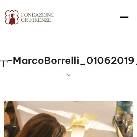
┬⌐MarcoBorrelli_0106201