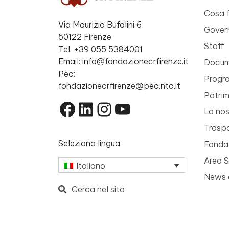
Cosa 
Via Maurizio Bufalini 6
Gover
50122 Firenze
Staff
Tel. +39 055 5384001
Email: info@fondazionecrfirenze.it
Docume
Pec:
Progr
fondazionecrfirenze@pec.ntc.it
Patri
Facebook
LinkedIn
Instagram
YouTube
La nos
Trasp
Seleziona lingua
Fondaz
Area 
Italiano
News 
Cerca nel sito