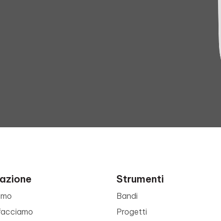
azione
Strumenti
amo
Bandi
facciamo
Progetti