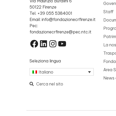
Via Maurizio Bufalini 6
Gover
50122 Firenze
Staff
Tel. +39 055 5384001
Email: info@fondazionecrfirenze.it
Docume
Pec:
Progr
fondazionecrfirenze@pec.ntc.it
Patri
Facebook
LinkedIn
Instagram
YouTube
La nos
Trasp
Seleziona lingua
Fondaz
Area 
Italiano
News 
Cerca nel sito