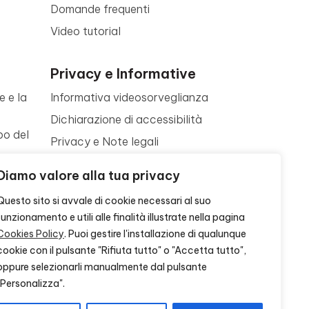
Domande frequenti
Video tutorial
Privacy e Informative
e e la
Informativa videosorveglianza
Dichiarazione di accessibilità
po del
Privacy e Note legali
Termini di utilizzo
a
Diamo valore alla tua privacy
Cookie policy
ne
Questo sito si avvale di cookie necessari al suo
Contattaci
funzionamento e utili alle finalità illustrate nella pagina
Cookies Policy
. Puoi gestire l'installazione di qualunque
cookie con il pulsante "Rifiuta tutto" o "Accetta tutto",
oppure selezionarli manualmente dal pulsante
"Personalizza".