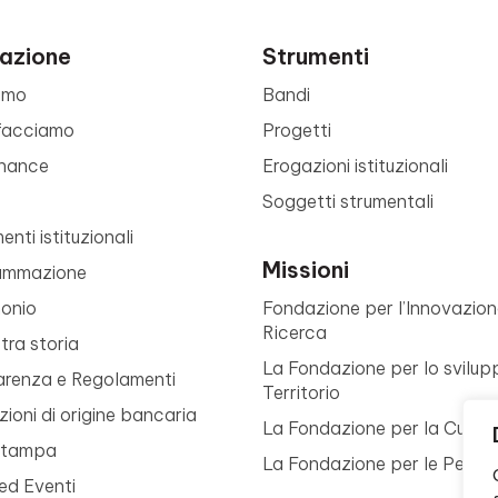
azione
Strumenti
amo
Bandi
facciamo
Progetti
nance
Erogazioni istituzionali
Soggetti strumentali
nti istituzionali
Missioni
ammazione
monio
Fondazione per l’Innovazion
Ricerca
tra storia
La Fondazione per lo svilup
arenza e Regolamenti
Territorio
ioni di origine bancaria
La Fondazione per la Cultur
Stampa
La Fondazione per le Perso
ed Eventi