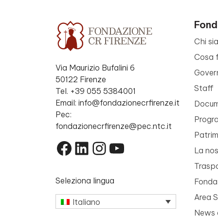
Fond
Chi si
Cosa 
Via Maurizio Bufalini 6
Gover
50122 Firenze
Staff
Tel. +39 055 5384001
Email: info@fondazionecrfirenze.it
Docume
Pec:
Progr
fondazionecrfirenze@pec.ntc.it
Patri
Facebook
LinkedIn
Instagram
YouTube
La nos
Trasp
Seleziona lingua
Fondaz
Area 
Italiano
News 