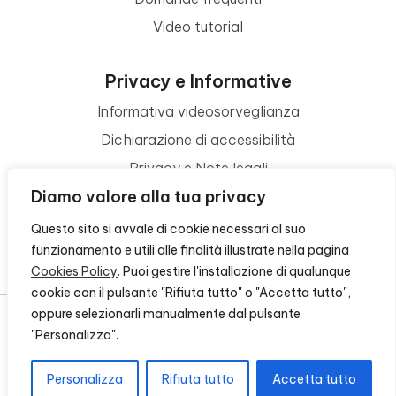
Video tutorial
Privacy e Informative
Informativa videosorveglianza
Dichiarazione di accessibilità
Privacy e Note legali
Diamo valore alla tua privacy
Termini di utilizzo
Cookie policy
Questo sito si avvale di cookie necessari al suo
funzionamento e utili alle finalità illustrate nella pagina
Contattaci
Cookies Policy
. Puoi gestire l'installazione di qualunque
cookie con il pulsante "Rifiuta tutto" o "Accetta tutto",
oppure selezionarli manualmente dal pulsante
"Personalizza".
© 2026 - FONDAZIONE CR FIRENZE - CF 00524310489 -
CREDITS
Personalizza
Rifiuta tutto
Accetta tutto