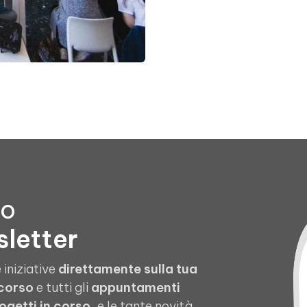
to
sletter
 iniziative
direttamente sulla tua
 corso
e tutti gli
appuntamenti
ogetti in corso
, e le tante novità