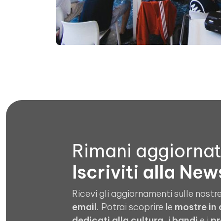
Rimani aggiorna
Iscriviti alla New
Ricevi gli aggiornamenti sulle nostre
email
. Potrai scoprire le
mostre in
dedicati alla cultura
, i
bandi
e i
pr