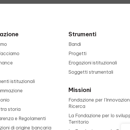
azione
Strumenti
amo
Bandi
facciamo
Progetti
nance
Erogazioni istituzionali
Soggetti strumentali
nti istituzionali
Missioni
ammazione
monio
Fondazione per l’Innovazion
Ricerca
tra storia
La Fondazione per lo svilup
arenza e Regolamenti
Territorio
ioni di origine bancaria