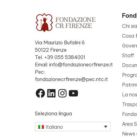
Fond
Chi si
Cosa 
Via Maurizio Bufalini 6
Gover
50122 Firenze
Staff
Tel. +39 055 5384001
Email: info@fondazionecrfirenze.it
Docume
Pec:
Progr
fondazionecrfirenze@pec.ntc.it
Patri
Facebook
LinkedIn
Instagram
YouTube
La nos
Trasp
Seleziona lingua
Fondaz
Area 
Italiano
News 