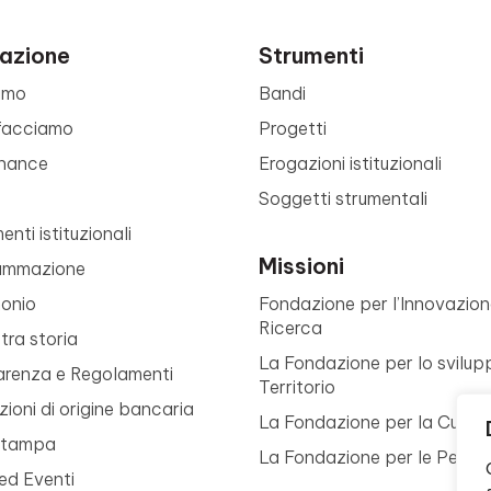
azione
Strumenti
amo
Bandi
facciamo
Progetti
nance
Erogazioni istituzionali
Soggetti strumentali
nti istituzionali
Missioni
ammazione
monio
Fondazione per l’Innovazion
Ricerca
tra storia
La Fondazione per lo svilup
arenza e Regolamenti
Territorio
ioni di origine bancaria
La Fondazione per la Cultur
Stampa
La Fondazione per le Perso
ed Eventi