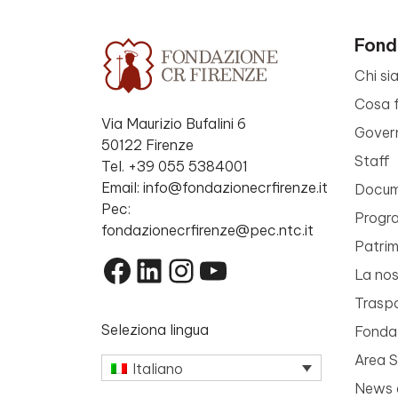
Fond
Chi si
Cosa 
Via Maurizio Bufalini 6
Gover
50122 Firenze
Staff
Tel. +39 055 5384001
Email: info@fondazionecrfirenze.it
Docume
Pec:
Progr
fondazionecrfirenze@pec.ntc.it
Patri
Facebook
LinkedIn
Instagram
YouTube
La nos
Trasp
Seleziona lingua
Fondaz
Area 
Italiano
News 