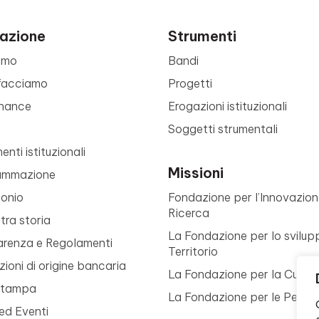
azione
Strumenti
amo
Bandi
facciamo
Progetti
nance
Erogazioni istituzionali
Soggetti strumentali
nti istituzionali
Missioni
ammazione
monio
Fondazione per l’Innovazion
Ricerca
tra storia
La Fondazione per lo svilup
arenza e Regolamenti
Territorio
ioni di origine bancaria
La Fondazione per la Cultur
Stampa
La Fondazione per le Perso
ed Eventi