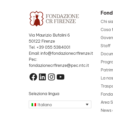
Fond
Chi si
Cosa 
Via Maurizio Bufalini 6
Gover
50122 Firenze
Staff
Tel. +39 055 5384001
Email: info@fondazionecrfirenze.it
Docume
Pec:
Progr
fondazionecrfirenze@pec.ntc.it
Patri
Facebook
LinkedIn
Instagram
YouTube
La nos
Trasp
Seleziona lingua
Fondaz
Area 
Italiano
News 