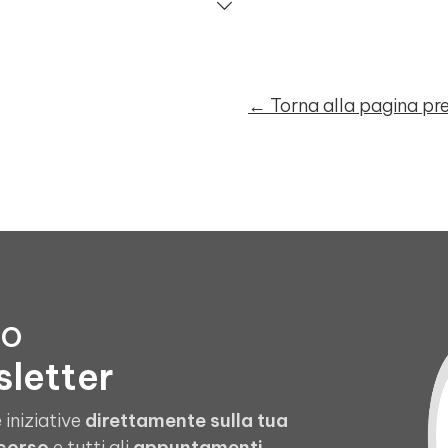
← Torna alla pagina p
to
sletter
 iniziative
direttamente sulla tua
 corso
e tutti gli
appuntamenti