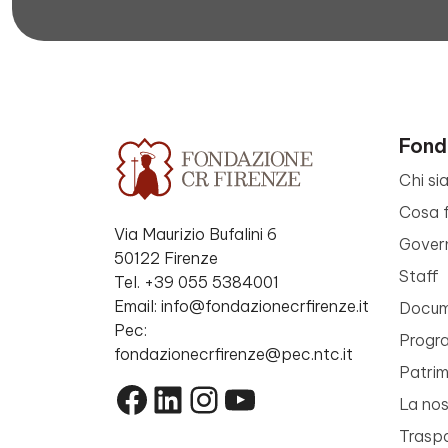
Fond
Chi si
Cosa 
Via Maurizio Bufalini 6
Gover
50122 Firenze
Staff
Tel. +39 055 5384001
Email: info@fondazionecrfirenze.it
Docume
Pec:
Progr
fondazionecrfirenze@pec.ntc.it
Patri
Facebook
LinkedIn
Instagram
YouTube
La nos
Trasp