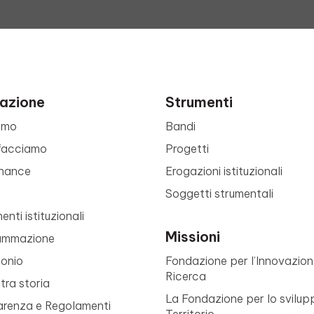
azione
Strumenti
amo
Bandi
facciamo
Progetti
nance
Erogazioni istituzionali
Soggetti strumentali
nti istituzionali
Missioni
ammazione
monio
Fondazione per l’Innovazion
Ricerca
tra storia
La Fondazione per lo svilup
arenza e Regolamenti