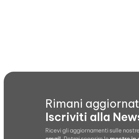
Apri file allegato
Rimani aggiorna
Iscriviti alla New
Ricevi gli aggiornamenti sulle nostre
email
. Potrai scoprire le
mostre in