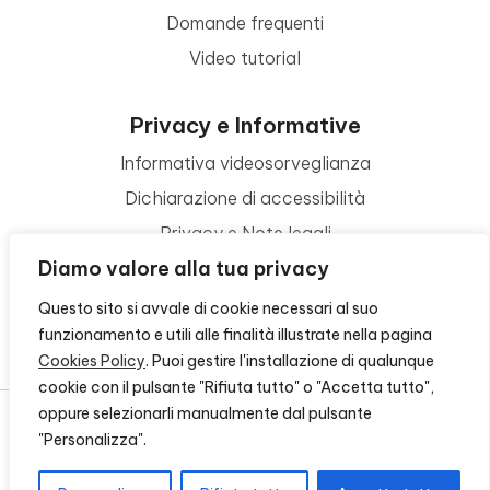
Domande frequenti
Video tutorial
Privacy e Informative
Informativa videosorveglianza
Dichiarazione di accessibilità
Privacy e Note legali
Diamo valore alla tua privacy
Termini di utilizzo
Cookie policy
Questo sito si avvale di cookie necessari al suo
funzionamento e utili alle finalità illustrate nella pagina
Contattaci
Cookies Policy
. Puoi gestire l'installazione di qualunque
cookie con il pulsante "Rifiuta tutto" o "Accetta tutto",
oppure selezionarli manualmente dal pulsante
"Personalizza".
© 2026 - FONDAZIONE CR FIRENZE - CF 00524310489 -
CREDITS