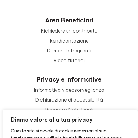
Area Beneficiari
Richiedere un contributo
Rendicontazione
Domande frequenti
Video tutorial
Privacy e Informative
Informativa videosorveglianza
Dichiarazione di accessibilità
Privacy e Note legali
Diamo valore alla tua privacy
Termini di utilizzo
Cookie policy
Questo sito si avvale di cookie necessari al suo