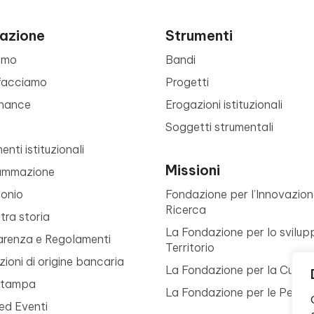
azione
Strumenti
amo
Bandi
facciamo
Progetti
nance
Erogazioni istituzionali
Soggetti strumentali
nti istituzionali
Missioni
ammazione
monio
Fondazione per l’Innovazion
Ricerca
tra storia
La Fondazione per lo svilup
arenza e Regolamenti
Territorio
ioni di origine bancaria
La Fondazione per la Cultur
Stampa
La Fondazione per le Perso
ed Eventi