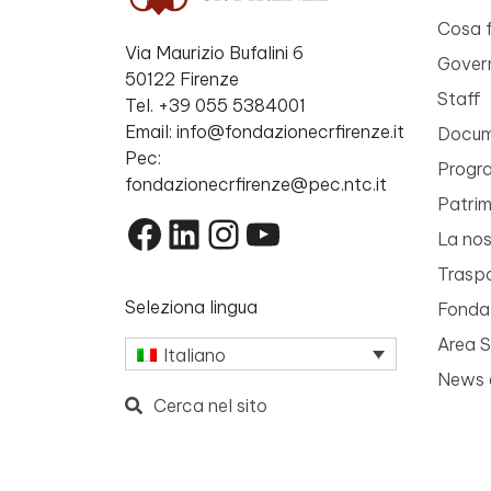
Cosa 
Via Maurizio Bufalini 6
Gover
50122 Firenze
Staff
Tel. +39 055 5384001
Email: info@fondazionecrfirenze.it
Docume
Pec:
Progr
fondazionecrfirenze@pec.ntc.it
Patri
Facebook
LinkedIn
Instagram
YouTube
La nos
Trasp
Seleziona lingua
Fondaz
Area 
Italiano
News 
Cerca nel sito