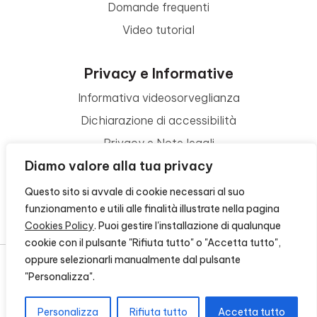
Domande frequenti
Video tutorial
Privacy e Informative
Informativa videosorveglianza
Dichiarazione di accessibilità
Privacy e Note legali
Diamo valore alla tua privacy
Termini di utilizzo
Cookie policy
Questo sito si avvale di cookie necessari al suo
funzionamento e utili alle finalità illustrate nella pagina
Contattaci
Cookies Policy
. Puoi gestire l'installazione di qualunque
cookie con il pulsante "Rifiuta tutto" o "Accetta tutto",
oppure selezionarli manualmente dal pulsante
"Personalizza".
© 2026 - FONDAZIONE CR FIRENZE - CF 00524310489 -
CREDITS
Personalizza
Rifiuta tutto
Accetta tutto