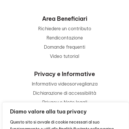
Area Beneficiari
Richiedere un contributo
Rendicontazione
Domande frequenti
Video tutorial
Privacy e Informative
Informativa videosorveglianza
Dichiarazione di accessibilità
Privacy e Note legali
Diamo valore alla tua privacy
Termini di utilizzo
Cookie policy
Questo sito si avvale di cookie necessari al suo