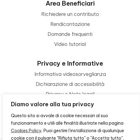
Area Beneficiari
Richiedere un contributo
Rendicontazione
Domande frequenti
Video tutorial
Privacy e Informative
Informativa videosorveglianza
Dichiarazione di accessibilità
Privacy e Note legali
Diamo valore alla tua privacy
Termini di utilizzo
Cookie policy
Questo sito si avvale di cookie necessari al suo
funzionamento e utili alle finalità illustrate nella pagina
Contattaci
Cookies Policy
. Puoi gestire l'installazione di qualunque
cookie con il pulsante "Rifiuta tutto" o "Accetta tutto",