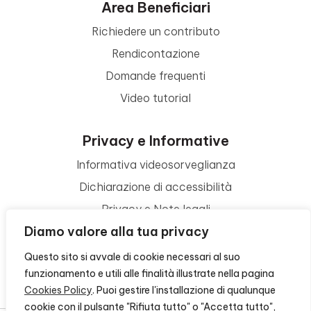
Area Beneficiari
Richiedere un contributo
Rendicontazione
Domande frequenti
Video tutorial
Privacy e Informative
Informativa videosorveglianza
Dichiarazione di accessibilità
Privacy e Note legali
Diamo valore alla tua privacy
Termini di utilizzo
Cookie policy
Questo sito si avvale di cookie necessari al suo
funzionamento e utili alle finalità illustrate nella pagina
Contattaci
Cookies Policy
. Puoi gestire l'installazione di qualunque
cookie con il pulsante "Rifiuta tutto" o "Accetta tutto",