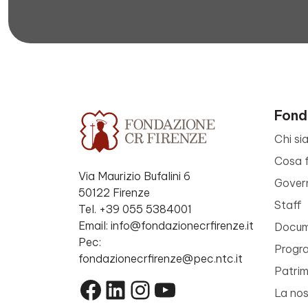
Fond
Chi si
Cosa 
Via Maurizio Bufalini 6
Gover
50122 Firenze
Staff
Tel. +39 055 5384001
Email: info@fondazionecrfirenze.it
Docume
Pec:
Progr
fondazionecrfirenze@pec.ntc.it
Patri
Facebook
LinkedIn
Instagram
YouTube
La nos