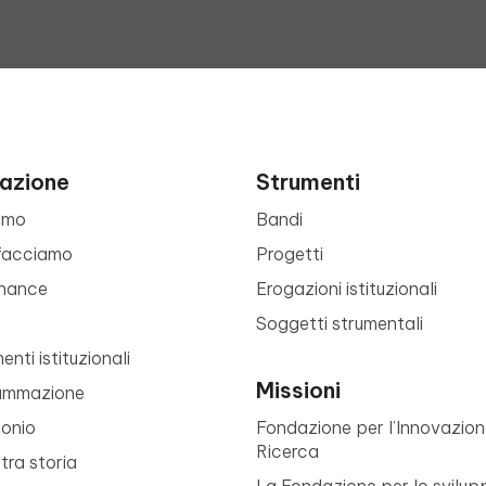
azione
Strumenti
amo
Bandi
facciamo
Progetti
nance
Erogazioni istituzionali
Soggetti strumentali
nti istituzionali
Missioni
ammazione
monio
Fondazione per l’Innovazion
Ricerca
tra storia
La Fondazione per lo svilup