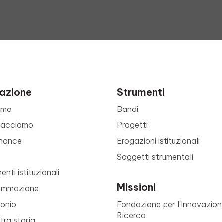
azione
Strumenti
amo
Bandi
facciamo
Progetti
nance
Erogazioni istituzionali
Soggetti strumentali
nti istituzionali
Missioni
ammazione
monio
Fondazione per l’Innovazion
Ricerca
tra storia