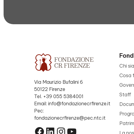
Fond
Chi si
Cosa 
Via Maurizio Bufalini 6
Gover
50122 Firenze
Staff
Tel. +39 055 5384001
Email: info@fondazionecrfirenze.it
Docume
Pec:
Progr
fondazionecrfirenze@pec.ntc.it
Patri
Facebook
LinkedIn
Instagram
YouTube
La nos