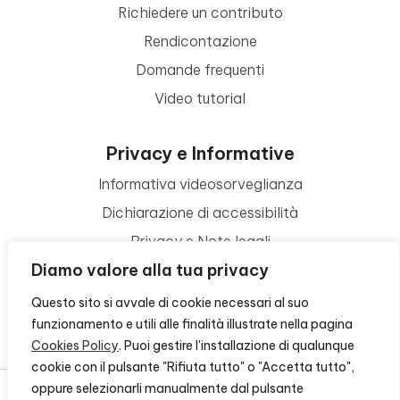
Richiedere un contributo
Rendicontazione
Domande frequenti
Video tutorial
Privacy e Informative
Informativa videosorveglianza
Dichiarazione di accessibilità
Privacy e Note legali
Diamo valore alla tua privacy
Termini di utilizzo
Cookie policy
Questo sito si avvale di cookie necessari al suo
funzionamento e utili alle finalità illustrate nella pagina
Contattaci
Cookies Policy
. Puoi gestire l'installazione di qualunque
cookie con il pulsante "Rifiuta tutto" o "Accetta tutto",
oppure selezionarli manualmente dal pulsante