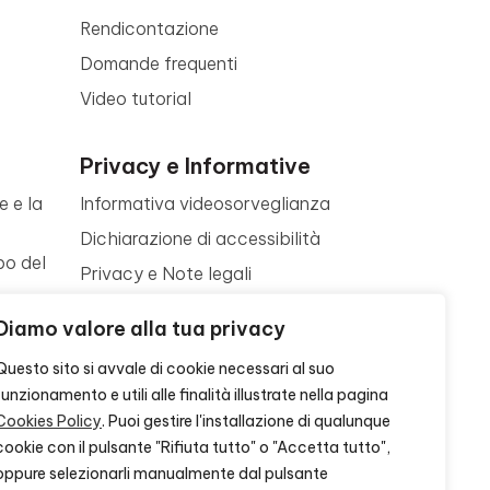
Rendicontazione
Domande frequenti
Video tutorial
Privacy e Informative
e e la
Informativa videosorveglianza
Dichiarazione di accessibilità
po del
Privacy e Note legali
Termini di utilizzo
a
Diamo valore alla tua privacy
Cookie policy
ne
Questo sito si avvale di cookie necessari al suo
Contattaci
funzionamento e utili alle finalità illustrate nella pagina
Cookies Policy
. Puoi gestire l'installazione di qualunque
cookie con il pulsante "Rifiuta tutto" o "Accetta tutto",
oppure selezionarli manualmente dal pulsante