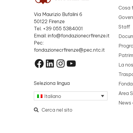
Cosa 
Via Maurizio Bufalini 6
Gover
50122 Firenze
Staff
Tel. +39 055 5384001
Email: info@fondazionecrfirenze.it
Docume
Pec:
Progr
fondazionecrfirenze@pec.ntc.it
Patri
Facebook
LinkedIn
Instagram
YouTube
La nos
Trasp
Seleziona lingua
Fondaz
Area 
Italiano
News 
Cerca nel sito